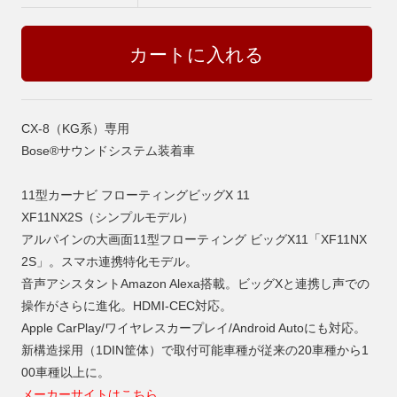
CX-8（KG系）専用
Bose®サウンドシステム装着車
11型カーナビ フローティングビッグX 11
XF11NX2S（シンプルモデル）
アルパインの大画面11型フローティング ビッグX11「XF11NX
2S」。スマホ連携特化モデル。
音声アシスタントAmazon Alexa搭載。ビッグXと連携し声での
操作がさらに進化。HDMI-CEC対応。
Apple CarPlay/ワイヤレスカープレイ/Android Autoにも対応。
新構造採用（1DIN筐体）で取付可能車種が従来の20車種から1
00車種以上に。
メーカーサイトはこちら